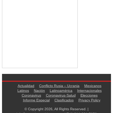
Actualidad
Conflicto Rusia – Ucrania
Mexicanos
Latinos
Nación
Latinoamérica
Internacionales
Coronavirus
Coronavirus-Salud
Elecciones
Informe Especial
Clasificados
Privacy Policy
© Copyright 2026, All Rights Reserved. |