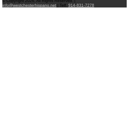
© Copyright 2026, All Rights Reserved. |
info@westchesterhispano.net
| Telf.
914-831-7278