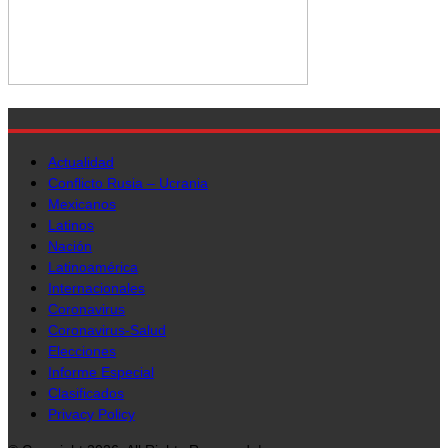
Actualidad
Conflicto Rusia – Ucrania
Mexicanos
Latinos
Nación
Latinoamérica
Internacionales
Coronavirus
Coronavirus-Salud
Elecciones
Informe Especial
Clasificados
Privacy Policy