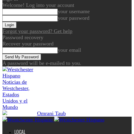
Welcome! Log into your account
your username
your password
Forgot your password? Get help
Password recovery
Recover your password
your email
A password will be e-mailed to you.
Noticias de
Westchester,
Estados
Unidos y el
Mundo
LOCAL