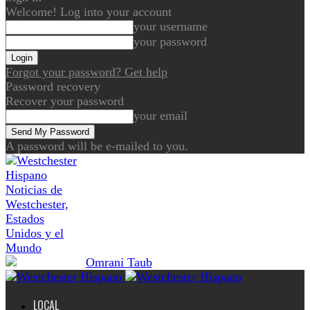
Welcome! Log into your account
your username
your password
Forgot your password? Get help
Password recovery
Recover your password
your email
A password will be e-mailed to you.
Noticias de
Westchester,
Estados
Unidos y el
Mundo
LOCAL