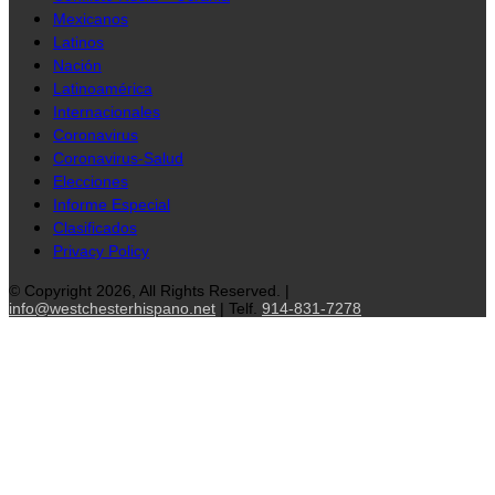
Mexicanos
Latinos
Nación
Latinoamérica
Internacionales
Coronavirus
Coronavirus-Salud
Elecciones
Informe Especial
Clasificados
Privacy Policy
© Copyright 2026, All Rights Reserved. |
info@westchesterhispano.net
| Telf.
914-831-7278