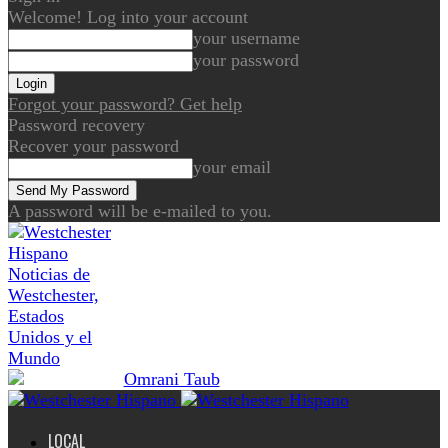
Welcome! Log into your account
your username
your password
Forgot your password? Get help
Password recovery
Recover your password
your email
A password will be e-mailed to you.
Noticias de
Westchester,
Estados
Unidos y el
Mundo
LOCAL