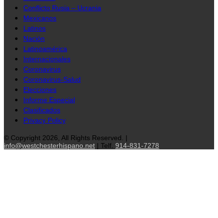
Conflicto Rusia – Ucrania
Mexicanos
Latinos
Nación
Latinoamérica
Internacionales
Coronavirus
Coronavirus-Salud
Elecciones
Informe Especial
Clasificados
Privacy Policy
© Copyright 2026, All Rights Reserved. |
info@westchesterhispano.net
| Telf.
914-831-7278