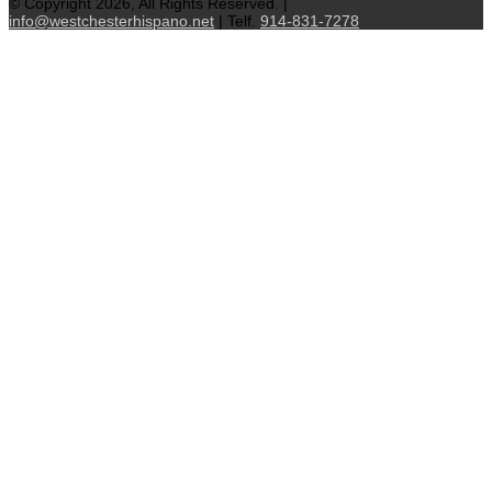
© Copyright 2026, All Rights Reserved. |
info@westchesterhispano.net
| Telf.
914-831-7278