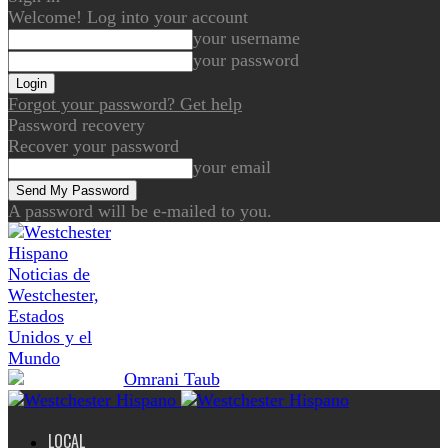
Welcome! Log into your account
your username
your password
Forgot your password? Get help
Password recovery
Recover your password
your email
A password will be e-mailed to you.
Noticias de
Westchester,
Estados
Unidos y el
Mundo
LOCAL