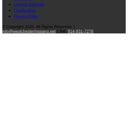
Informe Especial
Clasificados
Privacy Policy
© Copyright 2026, All Rights Reserved. |
info@westchesterhispano.net
| Telf.
914-831-7278