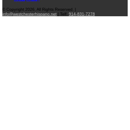
© Copyright 2026, All Rights Reserved. |
info@westchesterhispano.net
| Telf.
914-831-7278