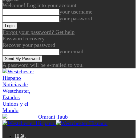
Welcome! Log into your account
your username
your password
Forgot your password? Get help
Password recovery
Recover your password
your email
A password will be e-mailed to you.
Noticias de
Westchester,
Estados
Unidos y el
Mundo
LOCAL