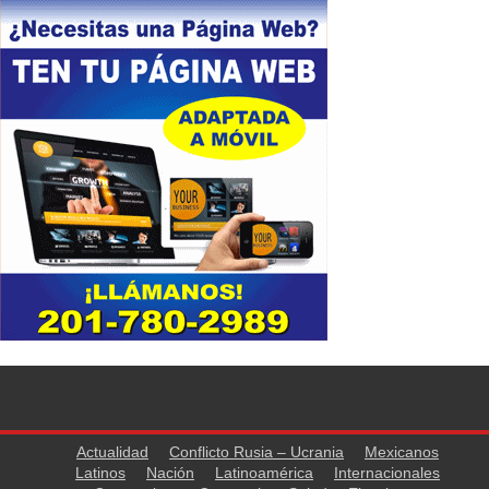
Actualidad
Conflicto Rusia – Ucrania
Mexicanos
Latinos
Nación
Latinoamérica
Internacionales