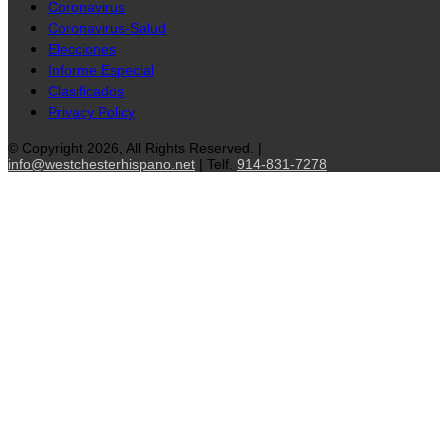
Coronavirus
Coronavirus-Salud
Elecciones
Informe Especial
Clasificados
Privacy Policy
© Copyright 2026, All Rights Reserved. |
info@westchesterhispano.net
| Telf.
914-831-7278