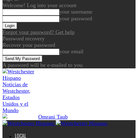
Welcome! Log into your account
your username
your password
Forgot your password? Get help
Password recovery
Recover your password
your email
A password will be e-mailed to you.
Noticias de
Westchester,
Estados
Unidos y el
Mundo
LOCAL