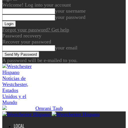
Welcome! Log into your account
your username
your password
Forgot your password? Get help
Password recovery
Recover your password
your email
A password will be e-mailed to you.
Noticias de
Westchester,
Estados
Unidos y el
Mundo
LOCAL