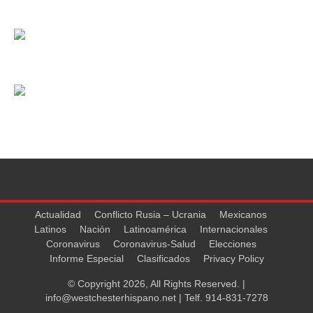
Actualidad
Conflicto Rusia – Ucrania
Mexicanos
Latinos
Nación
Latinoamérica
Internacionales
Coronavirus
Coronavirus-Salud
Elecciones
Informe Especial
Clasificados
Privacy Policy
© Copyright 2026, All Rights Reserved. |
info@westchesterhispano.net
| Telf.
914-831-7278