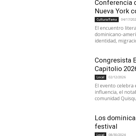
Conferencia 
Nueva York c
04/17/20
Cultura/Fama
El encuentro liter
dominicano-americ
identidad, migraci
Congresista E
Capitolio 202
02/12/2026
Local
El evento celebra 
influencia, el nota
comunidad Quisqu
Los dominica
festival
08/30/2024
Local