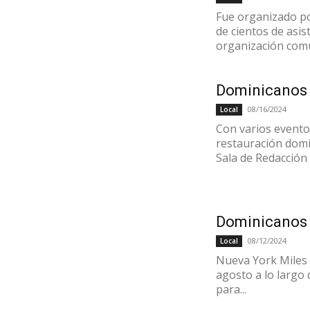
Fue organizado po
de cientos de asi
organización comu
Dominicanos 
08/16/2024
Local
Con varios event
restauración domin
Sala de Redacción 
Dominicanos 
08/12/2024
Local
Nueva York Miles 
agosto a lo largo 
para...