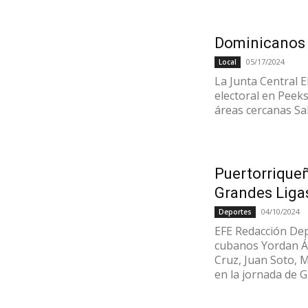
Dominicanos 
05/17/2024
Local
La Junta Central E
electoral en Peeks
áreas cercanas Sala
Puertorrique
Grandes Liga
04/10/2024
Deportes
EFE Redacción Dep
cubanos Yordan Ál
Cruz, Juan Soto, 
en la jornada de G