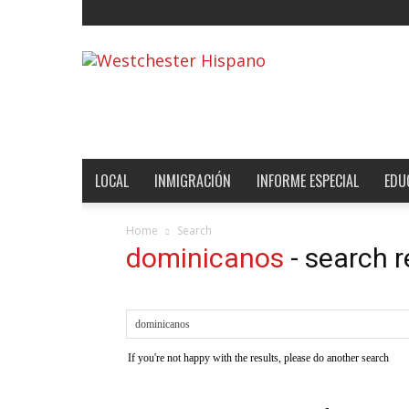
Noticias
de
Westchester,
Estados
Unidos
y
el
LOCAL
INMIGRACIÓN
INFORME ESPECIAL
EDU
Mundo
Home
Search
dominicanos
-
search r
If you're not happy with the results, please do another search