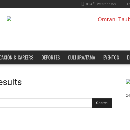
F
83.4
Th
Westchester
CACIÓN & CAREERS
DEPORTES
CULTURA/FAMA
EVENTOS
D
esults
24