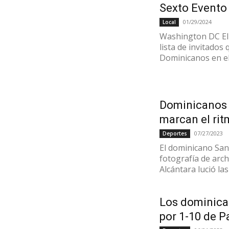
Sexto Evento 
01/29/2024
Local
Washington DC El 
lista de invitados
Dominicanos en el C
Dominicanos 
marcan el rit
07/27/2023
Deportes
El dominicano San
fotografía de arc
Alcántara lució las
Los dominican
por 1-10 de P