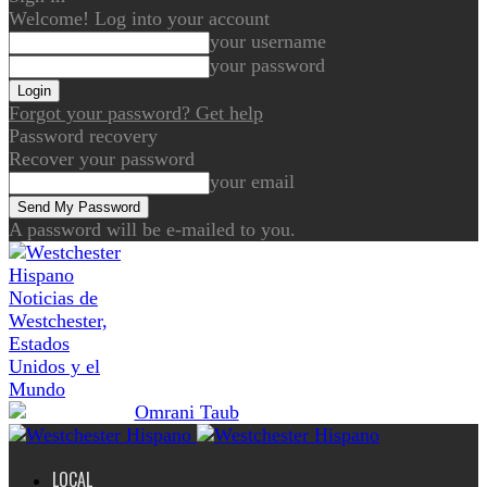
Welcome! Log into your account
your username
your password
Forgot your password? Get help
Password recovery
Recover your password
your email
A password will be e-mailed to you.
Noticias de
Westchester,
Estados
Unidos y el
Mundo
LOCAL