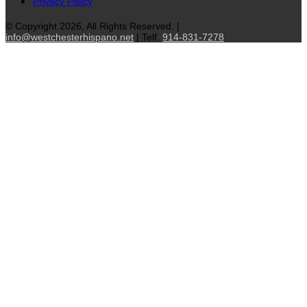
Privacy Policy
© Copyright 2026, All Rights Reserved. |
info@westchesterhispano.net
| Telf.
914-831-7278