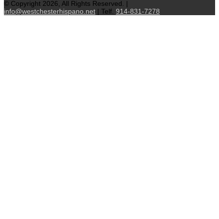
© Copyright 2026, All Rights Reserved. |
info@westchesterhispano.net
| Telf.
914-831-7278