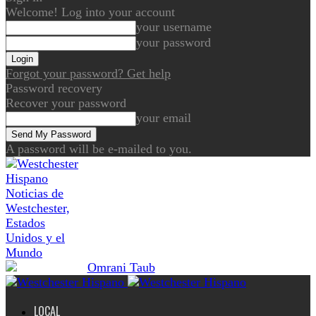
Welcome! Log into your account
your username
your password
Forgot your password? Get help
Password recovery
Recover your password
your email
A password will be e-mailed to you.
Noticias de
Westchester,
Estados
Unidos y el
Mundo
LOCAL