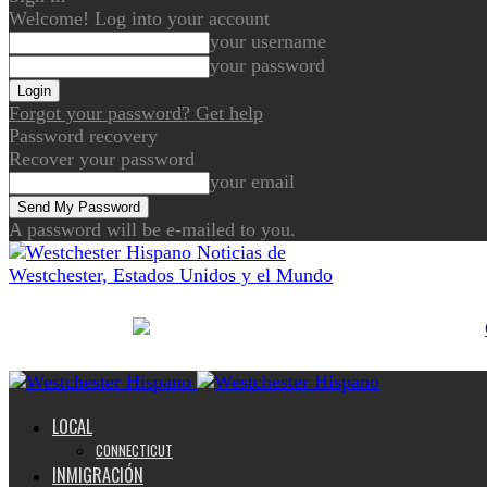
Welcome! Log into your account
your username
your password
Forgot your password? Get help
Password recovery
Recover your password
your email
A password will be e-mailed to you.
Noticias de
Westchester, Estados Unidos y el Mundo
LOCAL
CONNECTICUT
INMIGRACIÓN