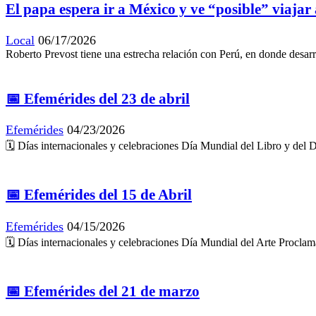
El papa espera ir a México y ve “posible” viajar
Local
06/17/2026
Roberto Prevost tiene una estrecha relación con Perú, en donde desar
📅 Efemérides del 23 de abril
Efemérides
04/23/2026
🗓 Días internacionales y celebraciones Día Mundial del Libro y del 
📅 Efemérides del 15 de Abril
Efemérides
04/15/2026
🗓 Días internacionales y celebraciones Día Mundial del Arte Procla
📅 Efemérides del 21 de marzo