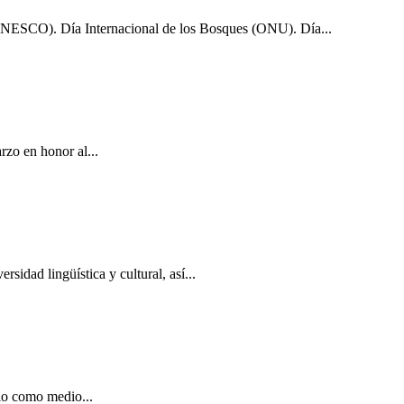
 (UNESCO). Día Internacional de los Bosques (ONU). Día...
zo en honor al...
dad lingüística y cultural, así...
io como medio...