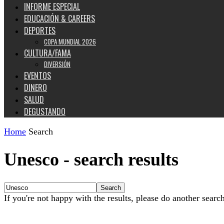
INFORME ESPECIAL
EDUCACIÓN & CAREERS
DEPORTES
COPA MUNDIAL 2026
CULTURA/FAMA
DIVERSIÓN
EVENTOS
DINERO
SALUD
DEGUSTANDO
Home
Search
Unesco
-
search results
If you're not happy with the results, please do another searc