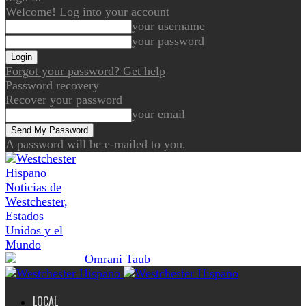
Welcome! Log into your account
your username
your password
Forgot your password? Get help
Password recovery
Recover your password
your email
A password will be e-mailed to you.
Noticias de
Westchester,
Estados
Unidos y el
Mundo
LOCAL