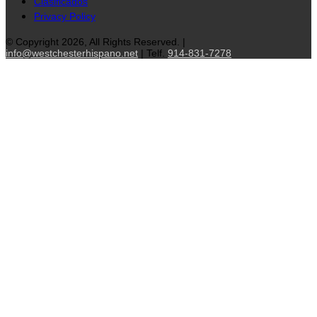
Clasificados
Privacy Policy
© Copyright 2026, All Rights Reserved. |
info@westchesterhispano.net
| Telf.
914-831-7278