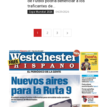
de Fútbol podría beneficiar a los
traficantes de...
04/29/2026
Copa Mundial 2026
1
2
3