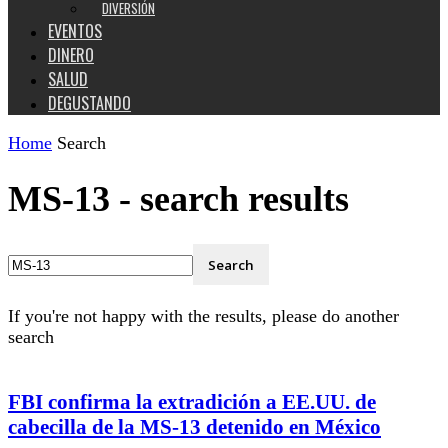
DIVERSIÓN
EVENTOS
DINERO
SALUD
DEGUSTANDO
Home
Search
MS-13
-
search results
If you're not happy with the results, please do another
search
FBI confirma la extradición a EE.UU. de
cabecilla de la MS-13 detenido en México