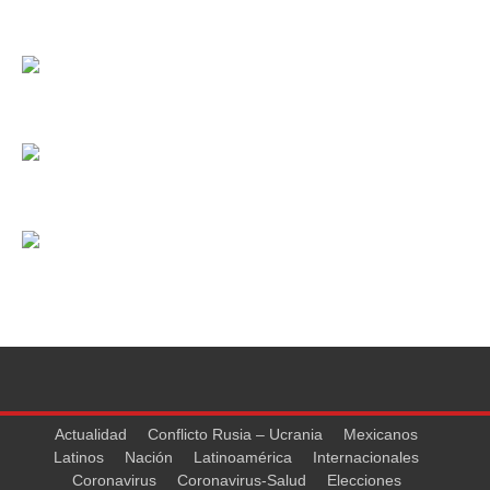
Actualidad
Conflicto Rusia – Ucrania
Mexicanos
Latinos
Nación
Latinoamérica
Internacionales
Coronavirus
Coronavirus-Salud
Elecciones