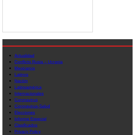
Actualidad
Conflicto Rusia – Ucrania
Mexicanos
Latinos
Nación
Latinoamérica
Internacionales
Coronavirus
Coronavirus-Salud
Elecciones
Informe Especial
Clasificados
Privacy Policy