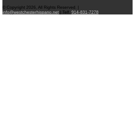
© Copyright 2026, All Rights Reserved. |
info@westchesterhispano.net
| Telf.
914-831-7278