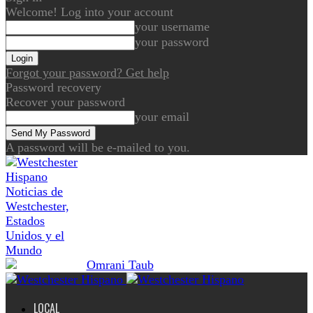
Welcome! Log into your account
your username
your password
Forgot your password? Get help
Password recovery
Recover your password
your email
A password will be e-mailed to you.
Noticias de
Westchester,
Estados
Unidos y el
Mundo
LOCAL