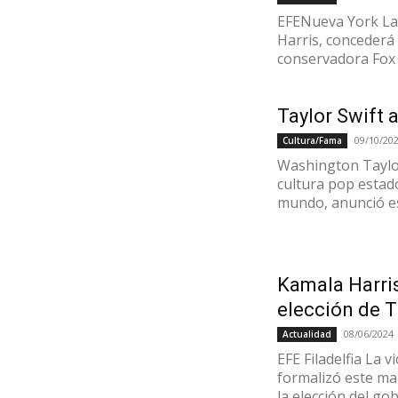
EFENueva York La 
Harris, concederá
conservadora Fox 
Taylor Swift 
09/10/20
Cultura/Fama
Washington Taylor
cultura pop estad
mundo, anunció es
Kamala Harris
elección de 
08/06/2024
Actualidad
EFE Filadelfia La 
formalizó este ma
la elección del go