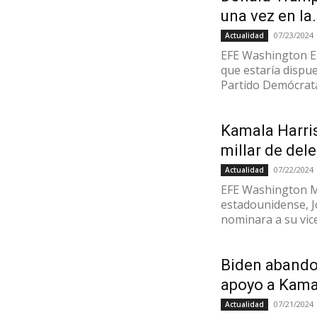
una vez en la.
07/23/2024
Actualidad
EFE Washington E
que estaría dispue
Partido Demócrata 
Kamala Harri
millar de del
07/22/2024
Actualidad
EFE Washington M
estadounidense, J
nominara a su vice
Biden abandon
apoyo a Kama
07/21/2024
Actualidad