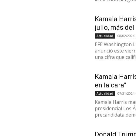
Kamala Harris
julio, más de
08/02/2024
Actualidad
EFE Washington L
anunció este viern
una cifra que calif
Kamala Harris
en la cara”
07/31/2024
Actualidad
Kamala Harris ma
presidencial Los 
precandidata demóc
Donald Trump 