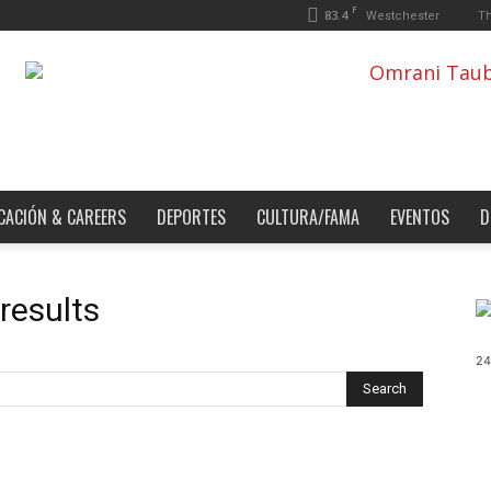
F
83.4
Th
Westchester
CACIÓN & CAREERS
DEPORTES
CULTURA/FAMA
EVENTOS
D
results
24