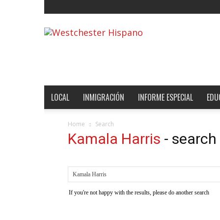
Noticias
de
Westchester,
Estados
Unidos
y
el
LOCAL
INMIGRACIÓN
INFORME ESPECIAL
EDU
Mundo
Home
Search
Kamala Harris
-
search 
If you're not happy with the results, please do another search