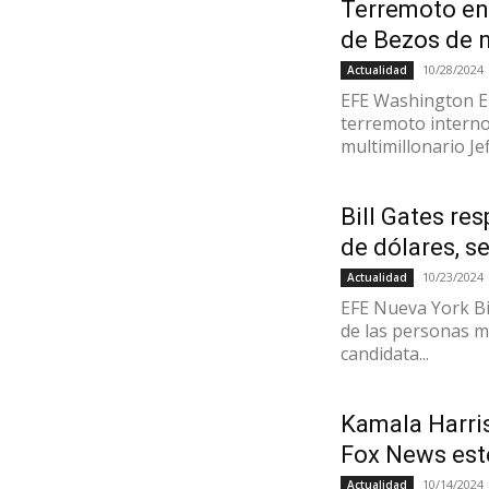
Terremoto en
de Bezos de n
10/28/2024
Actualidad
EFE Washington El
terremoto interno 
multimillonario Jef
Bill Gates re
de dólares, s
10/23/2024
Actualidad
EFE Nueva York Bi
de las personas má
candidata...
Kamala Harris
Fox News est
10/14/2024
Actualidad