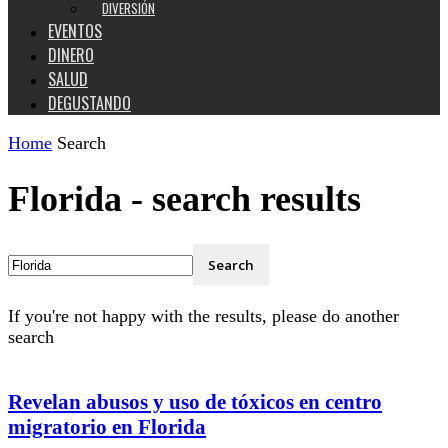
DIVERSIÓN
EVENTOS
DINERO
SALUD
DEGUSTANDO
Home
Search
Florida
-
search results
If you're not happy with the results, please do another
search
Revelan abusos y uso de tóxicos en centro
migratorio en Florida