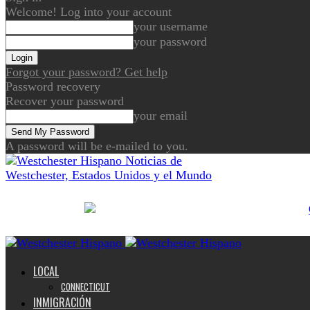
Welcome! Log into your account
your username
your password
Forgot your password? Get help
Password recovery
Recover your password
your email
A password will be e-mailed to you.
Noticias de
Westchester, Estados Unidos y el Mundo
LOCAL
CONNECTICUT
INMIGRACIÓN