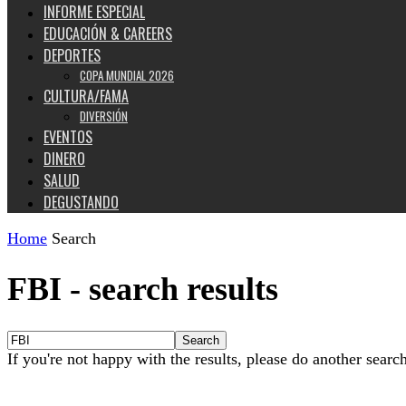
INFORME ESPECIAL
EDUCACIÓN & CAREERS
DEPORTES
COPA MUNDIAL 2026
CULTURA/FAMA
DIVERSIÓN
EVENTOS
DINERO
SALUD
DEGUSTANDO
Home
Search
FBI
-
search results
If you're not happy with the results, please do another searc