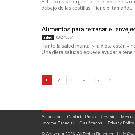
El bazo es un órgano que se encuentra en
debajo de las costillas. Tiene el tamaño...
Alimentos para retrasar el envej
03/27/2024
Salud
Tanto la salud mental y la dieta están vin
Una dieta saludablepuede ayudar a tener u
...
1
2
3
15
Actualidad
Conflicto Rusia – Ucrania
Mexica
Informe Especial
Clasificados
Privacy Policy
© Copyright 2026, All Rights Reserved. |
info@we