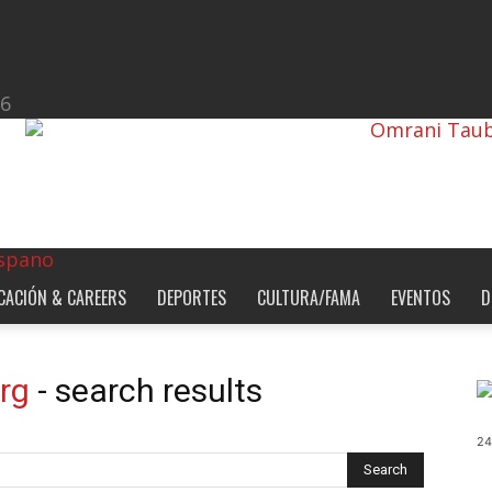
26
CACIÓN & CAREERS
DEPORTES
CULTURA/FAMA
EVENTOS
D
rg
-
search results
24