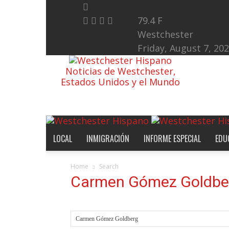
79.4
F
Westchester
Friday, August 7, 20
Noticias de Westchester,
Estados Unidos y el Mundo
LOCAL
INMIGRACIÓN
INFORME ESPECIAL
EDU
Home
Search
Carmen Gómez Goldbe