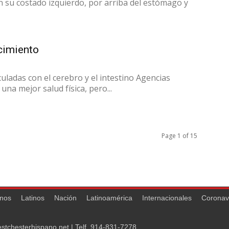
 su costado izquierdo, por arriba del estómago y
ecimiento
culadas con el cerebro y el intestino Agencias
na mejor salud física, pero...
Page 1 of 15
nos
Latinos
Nación
Latinoamérica
Internacionales
Coronav
stchesterhispano.net
| Telf.
914-831-7278