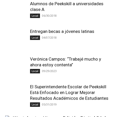
Alumnos de Peekskill a universidades
clase A
06/30/2018
Local
Entregan becas a jóvenes latinas
04/07/2018
Local
Verónica Campos: “Trabajé mucho y
ahora estoy contenta”
09/29/2023
Local
El Superintendente Escolar de Peekskill
Está Enfocado en Lograr Mejorar
Resultados Académicos de Estudiantes
05/31/2019
Local