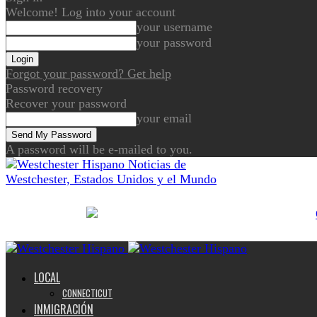
Welcome! Log into your account
your username
your password
Forgot your password? Get help
Password recovery
Recover your password
your email
A password will be e-mailed to you.
Noticias de
Westchester, Estados Unidos y el Mundo
LOCAL
CONNECTICUT
INMIGRACIÓN