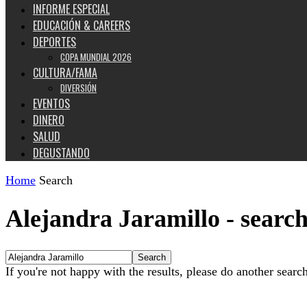
INFORME ESPECIAL
EDUCACIÓN & CAREERS
DEPORTES
COPA MUNDIAL 2026
CULTURA/FAMA
DIVERSIÓN
EVENTOS
DINERO
SALUD
DEGUSTANDO
Home
Search
Alejandra Jaramillo
-
search
If you're not happy with the results, please do another searc