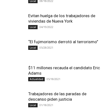
08/18/2022
Local
Evitan huelga de los trabajadores de
viviendas de Nueva York
04/19/2022
Local
“El fujimorismo derrotó al terrorismo”
05/28/2021
Local
$11 millones recauda el candidato Eric
Adams
05/18/2021
Actualidad
Trabajadores de las paradas de
descanso piden justicia
01/18/2021
Local