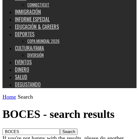
CONNECTICUT
INMIGRACIÓN
INFORME ESPECIAL
EDUCACIÓN & CAREERS
DEPORTES
COPA MUNDIAL 2026
CULTURA/FAMA
DIVERSIÓN
EVENTOS
DINERO
SALUD
DEGUSTANDO
Home
Search
BOCES
-
search results
If you're not happy with the results, please do another