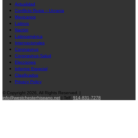
Actualidad
Conflicto Rusia – Ucrania
Mexicanos
Latinos
Nación
Latinoamérica
Internacionales
Coronavirus
Coronavirus-Salud
Elecciones
Informe Especial
Clasificados
Privacy Policy
© Copyright 2026, All Rights Reserved. |
info@westchesterhispano.net
| Telf.
914-831-7278