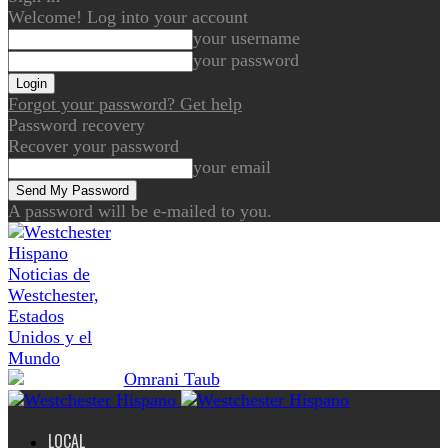
Welcome! Log into your account
your username
your password
Forgot your password? Get help
Password recovery
Recover your password
your email
A password will be e-mailed to you.
Noticias de
Westchester,
Estados
Unidos y el
Mundo
LOCAL