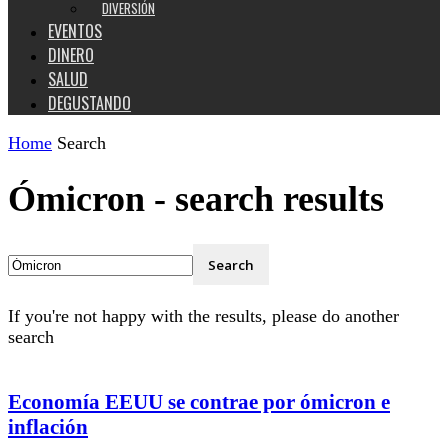
DIVERSIÓN
EVENTOS
DINERO
SALUD
DEGUSTANDO
Home
Search
Ómicron
-
search results
If you're not happy with the results, please do another
search
Economía EEUU se contrae por ómicron e
inflación